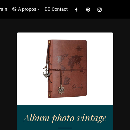
rain
😃 À propos
✍🏼 Contact
Album photo vintage