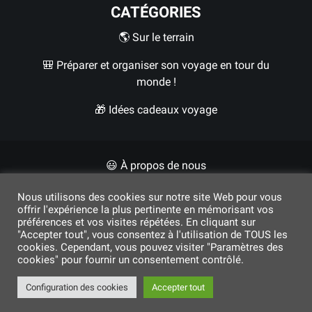
CATÉGORIES
🌎 Sur le terrain
🎒 Préparer et organiser son voyage en tour du
monde !
🎁 Idées cadeaux voyage
😃 À propos de nous
✍🏼 Contact
Nous utilisons des cookies sur notre site Web pour vous
offrir l'expérience la plus pertinente en mémorisant vos
préférences et vos visites répétées. En cliquant sur
"Accepter tout", vous consentez à l'utilisation de TOUS les
cookies. Cependant, vous pouvez visiter "Paramètres des
cookies" pour fournir un consentement contrôlé.
© 2017 - 2026
FM
Configuration des cookies
Accepter tout
Dons humanitaires pour l'Ukraine 💙