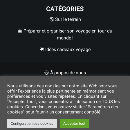
CATÉGORIES
🌎 Sur le terrain
🎒 Préparer et organiser son voyage en tour du
monde !
🎁 Idées cadeaux voyage
😃 À propos de nous
✍🏼 Contact
Nous utilisons des cookies sur notre site Web pour vous
offrir l'expérience la plus pertinente en mémorisant vos
préférences et vos visites répétées. En cliquant sur
"Accepter tout", vous consentez à l'utilisation de TOUS les
cookies. Cependant, vous pouvez visiter "Paramètres des
© 2017 - 2026
FM
cookies" pour fournir un consentement contrôlé.
Configuration des cookies
Accepter tout
Dons humanitaires pour l'Ukraine 💙