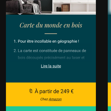
Carte du monde en bois
Pour être incollable en géographie !
La carte est constituée de panneaux de
bois découpés précisément au laser et
collés à la main, d’où son effet 3D de
Lire la suite
qualité incomparable !
Plusieurs choix de taille, jusqu'à 300x175
cm !
🔖 À partir de 249 €
Ce cadeau a un grand succès au près des
Chez
Amazon
voyageurs !