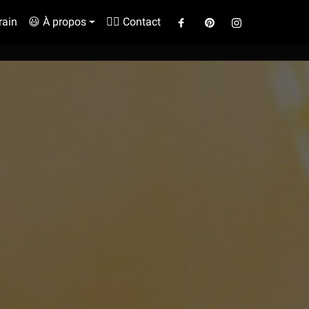
rain
😃 À propos
✍🏼 Contact