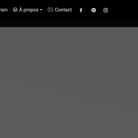
rain
😃 À propos
✍🏼 Contact