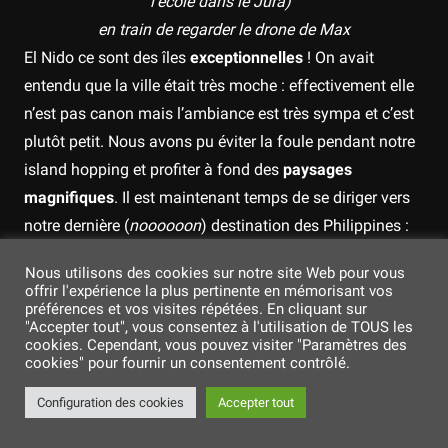
l’école dans le Jura)
en train de regarder le drone de Max
El Nido ce sont des îles
exceptionnelles
! On avait
entendu que la ville était très moche : effectivement elle
n’est pas canon mais l’ambiance est très sympa et c’est
plutôt petit. Nous avons pu éviter la foule pendant notre
island hopping et profiter à fond des
paysages
magnifiques
. Il est maintenant temps de se diriger vers
notre dernière (
noooooon
) destination des Philippines :
l’incroyable
Coron
.
Nous utilisons des cookies sur notre site Web pour vous
offrir l'expérience la plus pertinente en mémorisant vos
préférences et vos visites répétées. En cliquant sur
Tu pars aux Philippines ? À lire
"Accepter tout", vous consentez à l'utilisation de TOUS les
cookies. Cependant, vous pouvez visiter "Paramètres des
également
cookies" pour fournir un consentement contrôlé.
Configuration des cookies
Accepter tout
Bilan de 6 semaines :
Budget & itinéraire pour 6
semaines aux Philippines