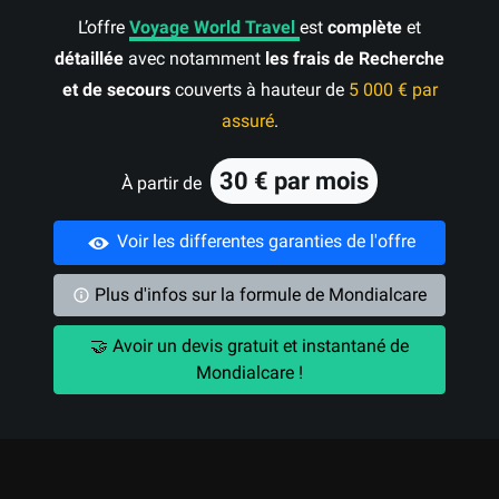
L’offre
Voyage World Travel
est
complète
et
détaillée
avec notamment
les frais de Recherche
et de secours
couverts à hauteur de
5 000 € par
assuré
.
30 € par mois
À partir de
Voir les differentes garanties de l'offre
Plus d'infos sur la formule de Mondialcare
🤝 Avoir un devis gratuit et instantané de
Mondialcare !