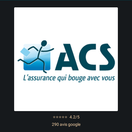
⭐⭐⭐⭐⭐
4.2/5
290 avis google