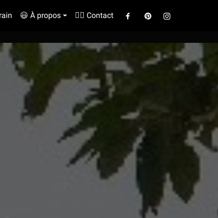
rain
😃 À propos
✍🏼 Contact