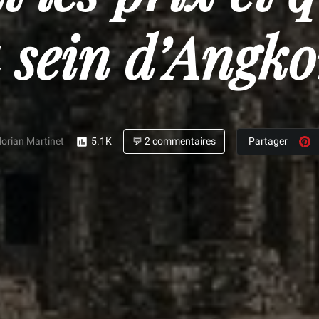
u sein d’Angko
lorian Martinet
5.1K
💬 2
commentaires
Partager