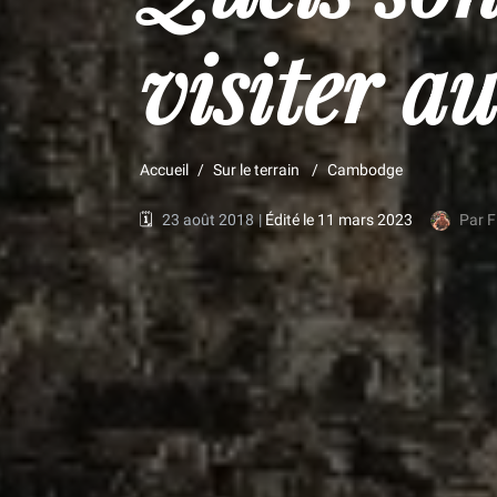
visiter a
Accueil
Sur le terrain
Cambodge
🗓️
23 août 2018
|
Édité le 11 mars 2023
Par F