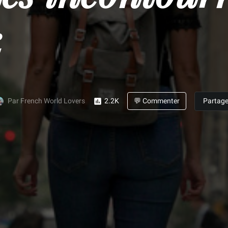
k
Par French World Lovers
2.2K
💬 Commenter
Partage