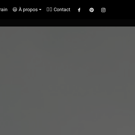
rain
😃 À propos
✍🏼 Contact