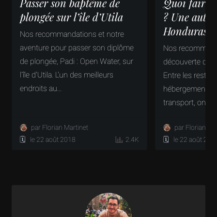
Passer son baptême de
Quoi faire su
plongée sur l’île d’Utila
? Une autre
Honduras
Nos recommandations et notre
aventure pour passer son diplôme
Nos recommanda
de plongée, Padi : Open Water, sur
découverte d'Ut
l'île d'Utila. L'un des meilleurs
Entre les restaur
endroits au...
hébergements, le
transport, on te..
par Florian Martinet
par Florian Ma
🗓️ le 22 août 2018
2.4K
🗓️ le 22 août 201