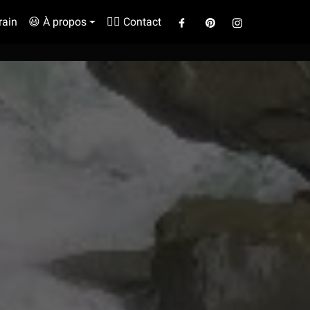
rain
😃 À propos
✍🏼 Contact