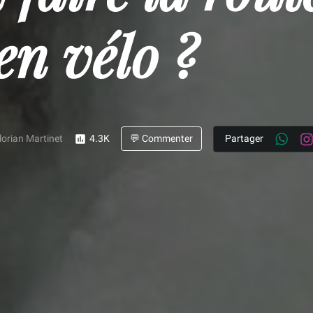
en vélo ?
lorian Martinet
4.3K
💬 Commenter
Partager