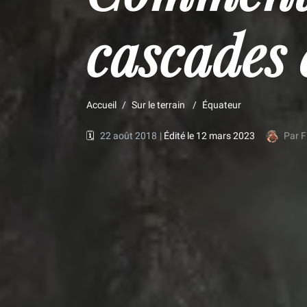
cascades 
Accueil
Sur le terrain
Équateur
🗓️
22 août 2018
|
Édité le 12 mars 2023
Par F