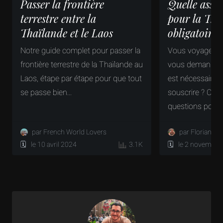
Passer la frontière
Quelle assu
terrestre entre la
pour la Tha
Thaïlande et le Laos
obligatoire 
Notre guide complet pour passer la
Vous voyagez e
frontière terrestre de la Thaïlande au
vous demandez 
Laos, étape par étape pour que tout
est nécessaire ? 
se passe bien...
souscrire ? On 
questions pour..
par French World Lovers
par Florian Ma
🗓️ le 10 avril 2024
3.1K
🗓️ le 2 novembre