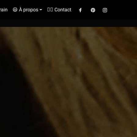
rain
😃 À propos
✍🏼 Contact