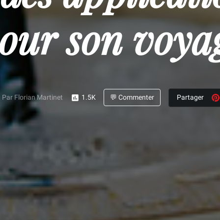
pour son voya
Par Florian Martinet
1.5K
💬 Commenter
Partager